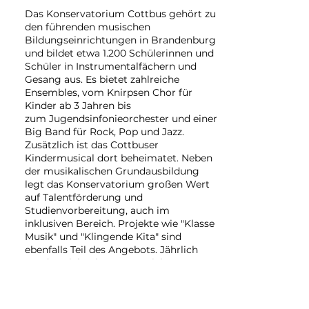
Das Konservatorium Cottbus gehört zu
den führenden musischen
Bildungseinrichtungen in Brandenburg
und bildet etwa 1.200 Schülerinnen und
Schüler in Instrumentalfächern und
Gesang aus. Es bietet zahlreiche
Ensembles, vom Knirpsen Chor für
Kinder ab 3 Jahren bis
zum Jugendsinfonieorchester und einer
Big Band für Rock, Pop und Jazz.
Zusätzlich ist das Cottbuser
Kindermusical dort beheimatet. Neben
der musikalischen Grundausbildung
legt das Konservatorium großen Wert
auf Talentförderung und
Studienvorbereitung, auch im
inklusiven Bereich. Projekte wie "Klasse
Musik" und "Klingende Kita" sind
ebenfalls Teil des Angebots. Jährlich
werden viele Klassenvorspiele, Konzerte
und Großveranstaltungen organisiert.
Die Zusammenarbeit mit dem Verband
(VdMK) sowie der Wettbewerb "Jugend