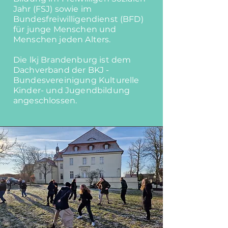
Jahr (FSJ) sowie im
Bundesfreiwilligendienst (BFD)
für junge Menschen und
Menschen jeden Alters.
Die lkj Brandenburg ist dem
Dachverband der BKJ -
Bundesvereinigung Kulturelle
Kinder- und Jugendbildung
angeschlossen.