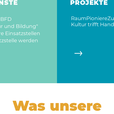
ENSTE
PROJEKTE
R
aum
P
ioniere
Z
u
& BFD
Kultur trifft Ha
ur und Bildung"
e Einsatzstellen
tzstelle werden
Was unsere