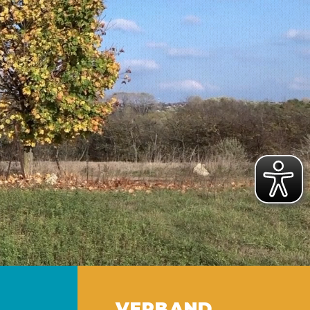
in
urg
VERBAND