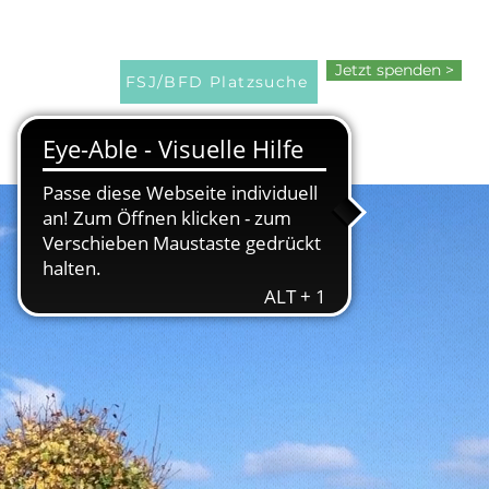
Jetzt spenden >
FSJ/BFD Platzsuche
&