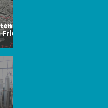
ten -
 Frida