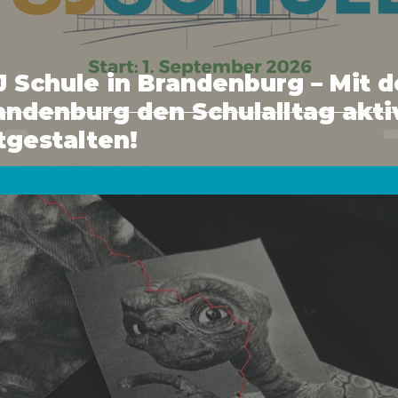
J Schule in Brandenburg – Mit d
andenburg den Schulalltag akti
tgestalten!
i