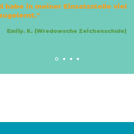
d habe in meiner Einsatzstelle viel
zugelernt."
Emily. K. (Wredowsche Zeichenschule)