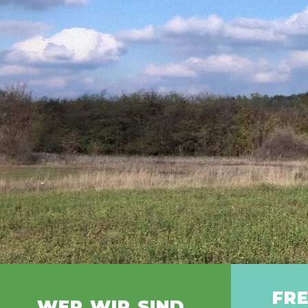
B
Br
FRE
WER WIR SIND