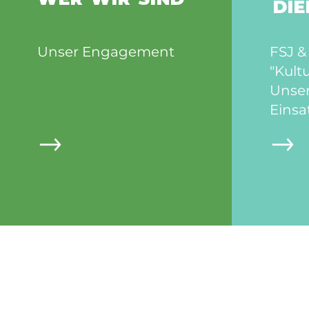
DI
Unser Engagement
FSJ 
"Kult
Unser
Einsa