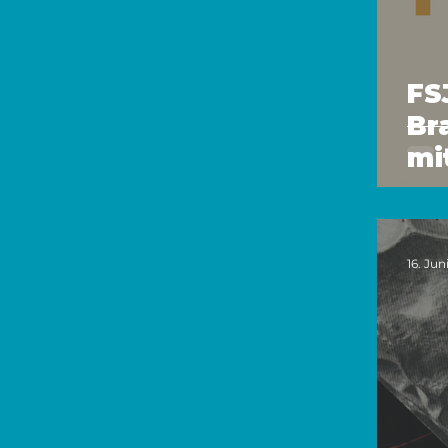
FS
Br
mi
16. Jun