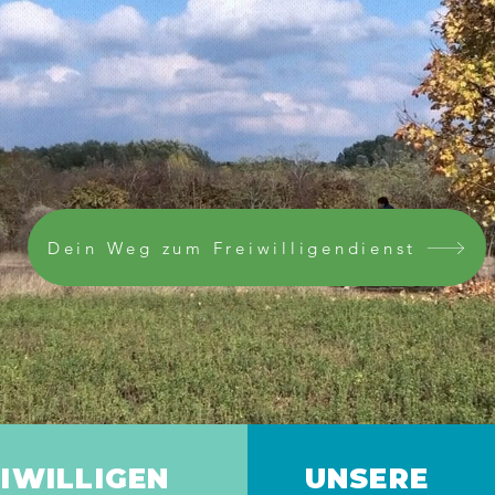
ildung 
andenb
Dein Weg zum Freiwilligendienst
IWILLIGEN
UNSERE