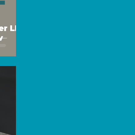
er LKJ
v